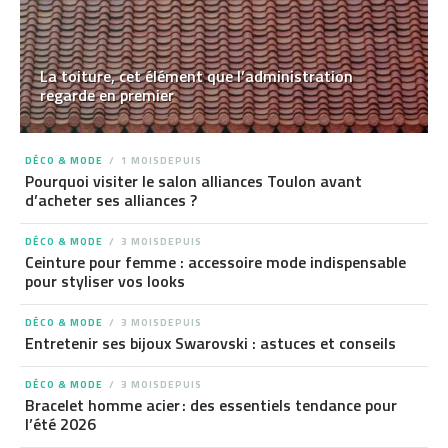
La toiture, cet élément que l’administration
regarde en premier
DÉCO & MODE
1 MOISDEPUIS
Pourquoi visiter le salon alliances Toulon avant
d’acheter ses alliances ?
DÉCO & MODE
3 MOISDEPUIS
Ceinture pour femme : accessoire mode indispensable
pour styliser vos looks
DÉCO & MODE
3 MOISDEPUIS
Entretenir ses bijoux Swarovski : astuces et conseils
DÉCO & MODE
3 MOISDEPUIS
Bracelet homme acier : des essentiels tendance pour
l’été 2026