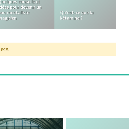
Faut-il poser sa clôture
sois même ou faire
Le monde des affaires,
appel à un professionnel
un environnement très
?
vaste
 post.