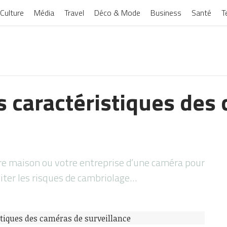
Culture
Média
Travel
Déco & Mode
Business
Santé
T
es caractéristiques des
e
re maison ou votre entreprise d’une caméra pour
viter les risques de cambriolage…