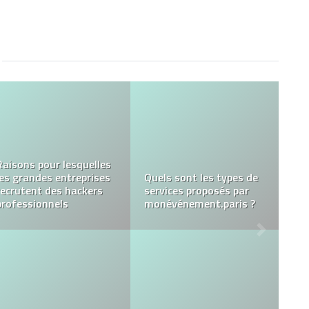
Concevoir un magasin
modulable : les critères
Le style vintage dans la
à connaître
chambre d’enfant