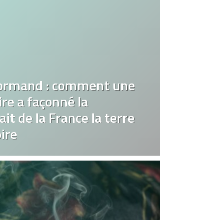
ormand : comment une
re a façonné la
it de la France la terre
ire