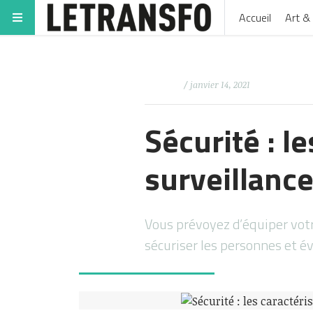
Accueil
Art & 
/ janvier 14, 2021
Sécurité : l
surveillanc
Vous prévoyez d’équiper vot
sécuriser les personnes et é