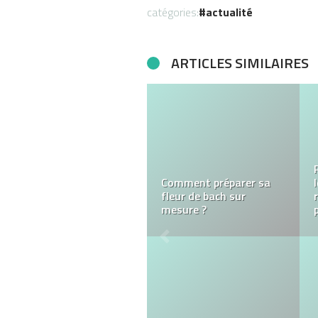
catégories:
actualité
ARTICLES SIMILAIRES
Transferts taxi moto à
Paris : peut-on s’y fier ?