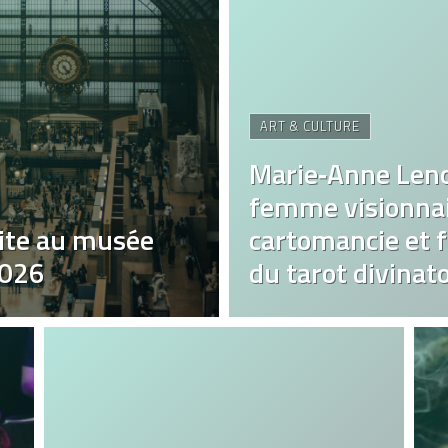
ART & CULTURE
Marie‑Anne Len
femme visionnai
ite au musée
cartomancie et fa
2026
du tarot divinato