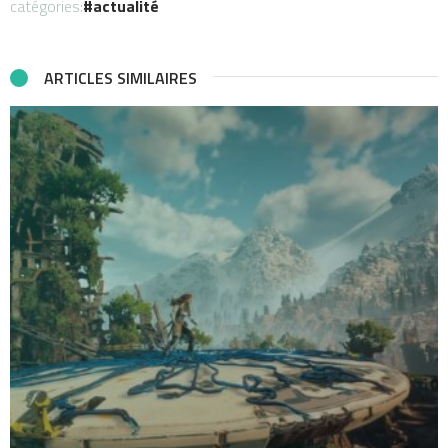
catégories:
actualité
ARTICLES SIMILAIRES