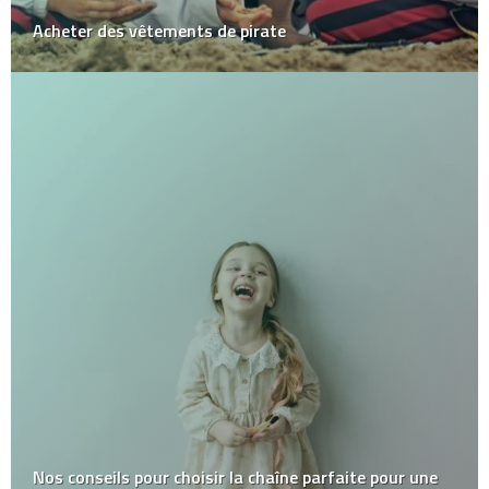
Acheter des vêtements de pirate
Nos conseils pour choisir la chaîne parfaite pour une