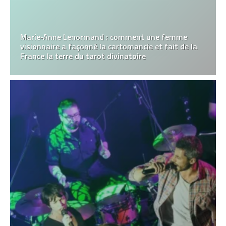
Marie‑Anne Lenormand : comment une femme
visionnaire a façonné la cartomancie et fait de la
France la terre du tarot divinatoire