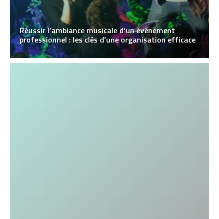
Réussir l’ambiance musicale d’un événement
professionnel : les clés d’une organisation efficace