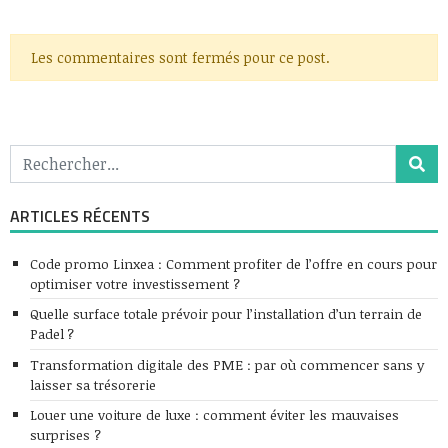
Les commentaires sont fermés pour ce post.
ARTICLES RÉCENTS
Code promo Linxea : Comment profiter de l’offre en cours pour
optimiser votre investissement ?
Quelle surface totale prévoir pour l’installation d’un terrain de
Padel ?
Transformation digitale des PME : par où commencer sans y
laisser sa trésorerie
Louer une voiture de luxe : comment éviter les mauvaises
surprises ?