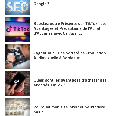
Google ?
Boostez votre Présence sur TikTok : Les
Avantages et Précautions de l’Achat
d’Abonnés avec CeliAgency
Fygostudio : Une Société de Production
Audiovisuelle à Bordeaux
Quels sont les avantages d’acheter des
abonnés TikTok ?
Pourquoi mon site internet ne s’indexe
pas ?