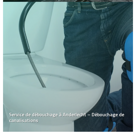
Service de débouchage à Anderlecht – Débouchage de
canalisations