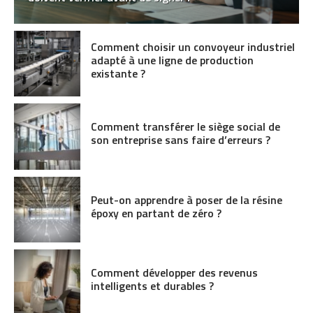
Comment choisir un convoyeur industriel
adapté à une ligne de production
existante ?
Comment transférer le siège social de
son entreprise sans faire d’erreurs ?
Peut-on apprendre à poser de la résine
époxy en partant de zéro ?
Comment développer des revenus
intelligents et durables ?