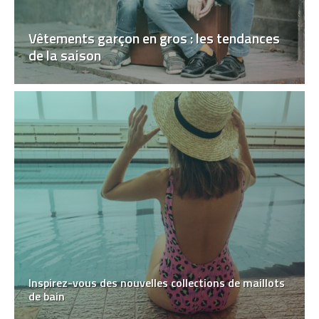
Vêtements garçon en gros : les tendances
de la saison
Inspirez-vous des nouvelles collections de maillots
de bain