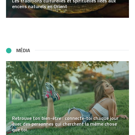
Les traditions culturelles et spirituelles liées aux
encens naturels en Orient
MÉDIA
Retrouve ton bien-être : connecte-toi chaque jour
avec des personnes qui cherchent la même chose
que toi.