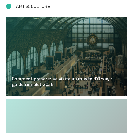
ART & CULTURE
Comment préparer sa visite au musée d’Orsay :
guide complet 2026