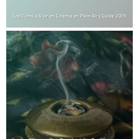
Top Films à Voir en Cinéma en Plein Air | Guide 2025