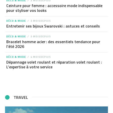
DÉCO & MODE
3 MOISDEPUIS
Ceinture pour femme : accessoire mode indispensable
pour styliser vos looks
DÉCO & MODE
3 MOISDEPUIS
Entretenir ses bijoux Swarovski : astuces et conseils
DÉCO & MODE
3 MOISDEPUIS
Bracelet homme acier : des essentiels tendance pour
l’été 2026
DÉCO & MODE
4 MOISDEPUIS
Dépannage volet roulant et réparation volet roulant :
L’expertise à votre service
TRAVEL