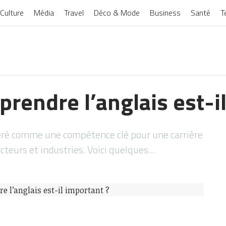
Culture
Média
Travel
Déco & Mode
Business
Santé
T
rendre l’anglais est-i
déré comme une compétence clé pour une carrière
teurs et industries. Voici quelques…