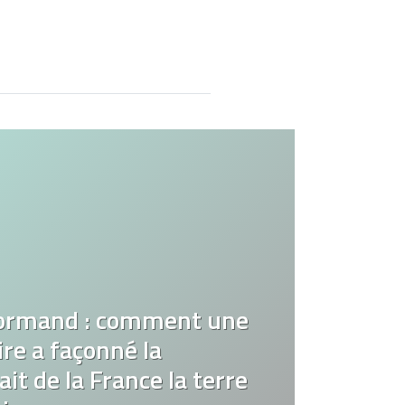
ormand : comment une
re a façonné la
it de la France la terre