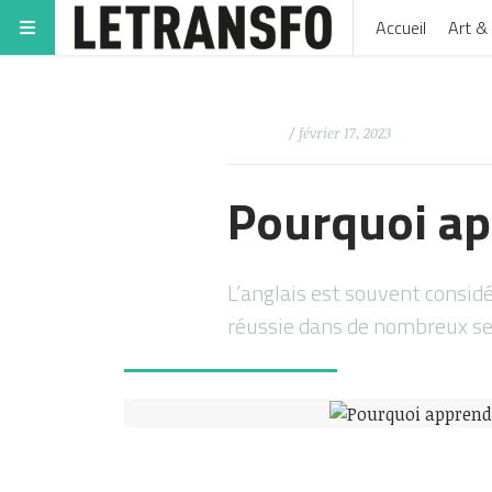
Accueil
Art & 
/ février 17, 2023
Pourquoi app
L’anglais est souvent consi
réussie dans de nombreux sec