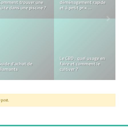
Comment lutter contre
l’Excellence Rencontre la
une invasion d’insectes
Maturité
Quels sont les
Quand faut-il appeler un
avantages de faire
plombier pour déboucher
appel à un serrurier
votre toilette ?
professionnel ?
 post.