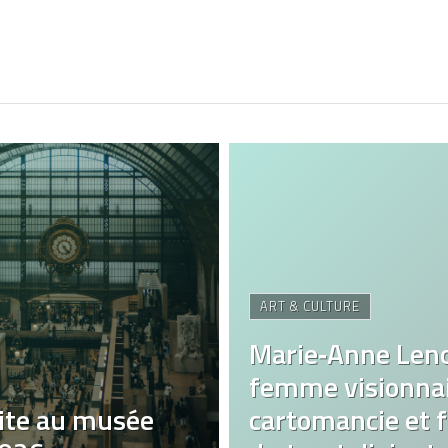
ART & CULTURE
Marie‑Anne Len
femme visionnai
ite au musée
cartomancie et fa