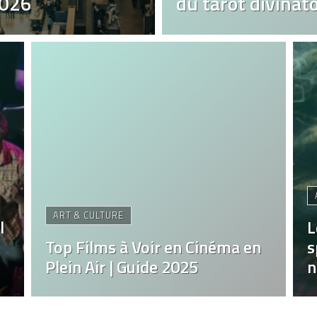
2026
du tarot divinato
ART & CULTURE
l
L
Top Films à Voir en Cinéma en
s
Plein Air | Guide 2025
n