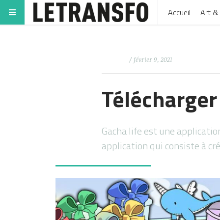
Accueil
Art & 
/ février 9, 2021
Télécharger
Gacha life est une applicatio
application qui consiste à c