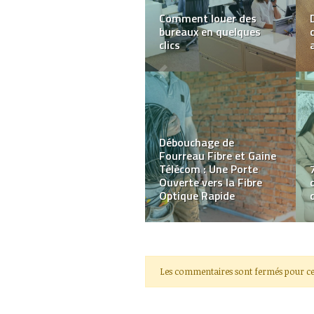
6 avantages d’avoir un
site Web pour votre
entreprise
Un dessert sain et ultra
chic : servez des fruits
d’hiver pour
impressionner vos
invités !
Les commentaires sont fermés pour ce