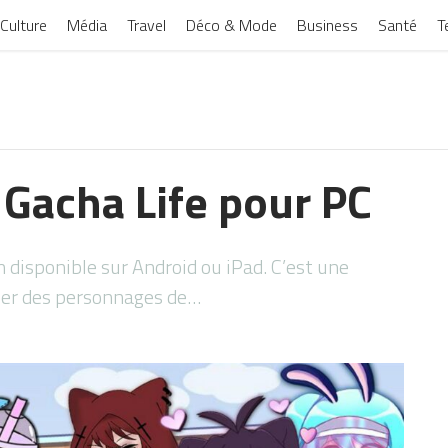
Culture
Média
Travel
Déco & Mode
Business
Santé
T
 Gacha Life pour PC
n disponible sur Android ou iPad. C’est une
réer des personnages de…