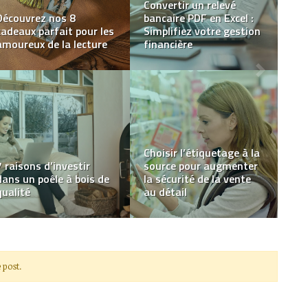
Voyager au Mexique —
Le boom économique
quels sont les lois qui
des jeux d’argent en
règlent le cannabis et le
ligne
CBD
Que sont les bons de
réduction et les codes
de réduction et
Couette : les matières
comment fonctionnent-
adaptées aux enfants
ils ?
 post.