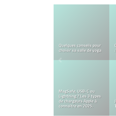
Christophe : le magicien
de table à table
Frise de piscine claire et
frise de piscine foncée