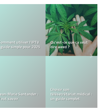
Comment choisir le bon
Quels sont les
magicien pour votre
différents accessoires
événement ?
de yoga ?
Les badges
personnalisables : bien
Quel est le meilleur
plus qu’un simple
service IPTV en 2026 ?
accessoire