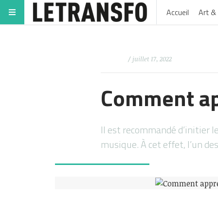
Accueil
Art & 
/ juillet 17, 2022
Comment app
Il est recommandé d’initier 
musique. À cet effet, l’un d