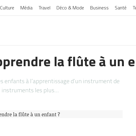
Culture
Média
Travel
Déco & Mode
Business
Santé
T
rendre la flûte à un e
les enfants à l’apprentissage d’un instrument de
es instruments les plus…