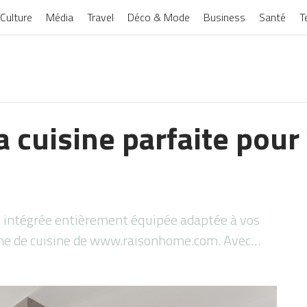
Culture
Média
Travel
Déco & Mode
Business
Santé
T
a cuisine parfaite pour
e intégrée entièrement équipée adaptée à vos
me de cuisine de www.raisonhome.com. Avec…