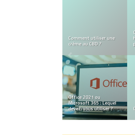
Les avantages de
l’investissement dans
l’immobilier neuf
IPTV Premium OTT :
L’expérience télévisuelle
réinventée