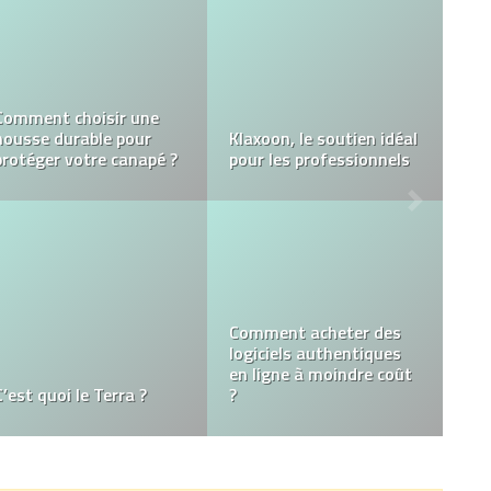
Quel e-liquide Nhoss
Le community
choisir pour cesser de
management au service
fumer ?
des casinos en ligne
Arrêter de fumer
Conseils pour choisir le
définitivement avec
bon service de taxi en
l’aide de l’hypnose.
ligne