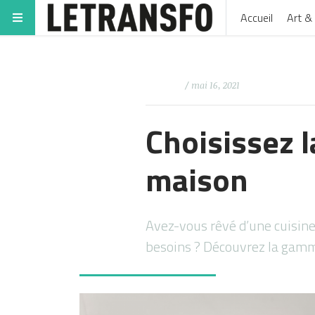
Accueil
Art & 
/ mai 16, 2021
Choisissez l
maison
Avez-vous rêvé d’une cuisin
besoins ? Découvrez la gam