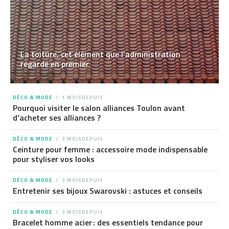
La toiture, cet élément que l’administration
regarde en premier
DÉCO & MODE
1 MOISDEPUIS
Pourquoi visiter le salon alliances Toulon avant
d’acheter ses alliances ?
DÉCO & MODE
3 MOISDEPUIS
Ceinture pour femme : accessoire mode indispensable
pour styliser vos looks
DÉCO & MODE
3 MOISDEPUIS
Entretenir ses bijoux Swarovski : astuces et conseils
DÉCO & MODE
3 MOISDEPUIS
Bracelet homme acier : des essentiels tendance pour