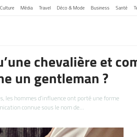
Culture
Média
Travel
Déco & Mode
Business
Santé
T
u’une chevalière et co
me un gentleman ?
es, les hommes d’influence ont porté une forme
unication connue sous le nom de…