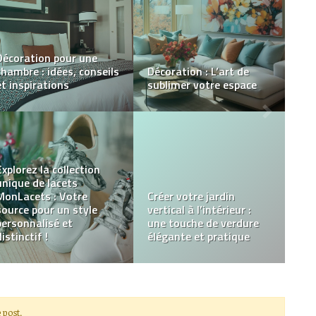
Accessoire cheveux : le
Acheter des chaussures
petit détail qui change
moins chères en ligne
tout
Caillebotis métallique
sur mesure : une
La crédence de cuisine :
solution fiable,
Protection et élégance
esthétique et durable
pour vos murs
pour vos projets
 post.