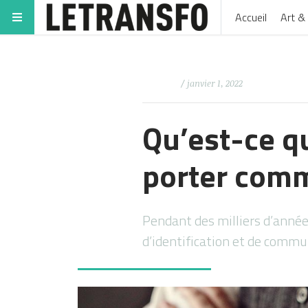
Accueil
Art & 
/ janvier 1, 2022
Qu’est-ce q
porter com
Pendant des milliers d’anné
d’identification et de comm