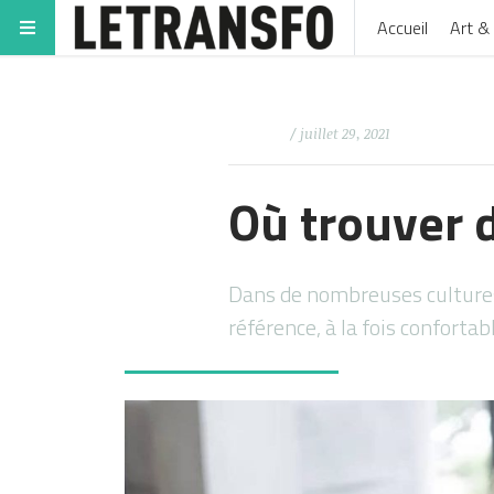
Accueil
Art & 
/ juillet 29, 2021
Où trouver 
Dans de nombreuses cultures
référence, à la fois conforta