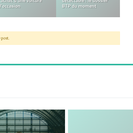
l’achat d’une voiture
détectable : le dossier
d’occasion
BTP du moment
 post.