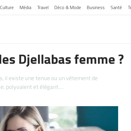
Culture
Média
Travel
Déco & Mode
Business
Santé
T
des Djellabas femme ?
, il existe une tenue ou un vêtement de
ble, polyvalent et élégant….