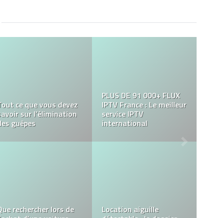
PLUS DE 91 000+ FLUX
Tout ce que vous devez
IPTV France : Le meilleur
savoir sur l’élimination
service IPTV
des guêpes
international
Que rechercher lors de
Location aiguille