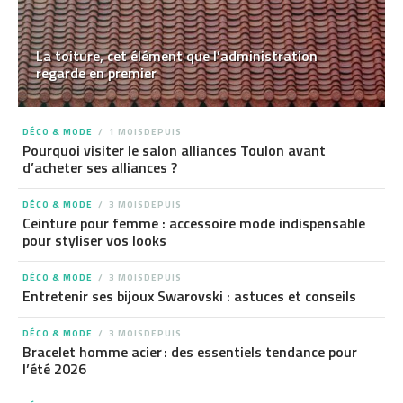
La toiture, cet élément que l’administration
regarde en premier
DÉCO & MODE
1 MOISDEPUIS
Pourquoi visiter le salon alliances Toulon avant
d’acheter ses alliances ?
DÉCO & MODE
3 MOISDEPUIS
Ceinture pour femme : accessoire mode indispensable
pour styliser vos looks
DÉCO & MODE
3 MOISDEPUIS
Entretenir ses bijoux Swarovski : astuces et conseils
DÉCO & MODE
3 MOISDEPUIS
Bracelet homme acier : des essentiels tendance pour
l’été 2026