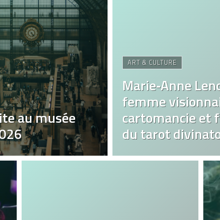
ART & CULTURE
Marie‑Anne Len
femme visionnai
ite au musée
cartomancie et fa
2026
du tarot divinato