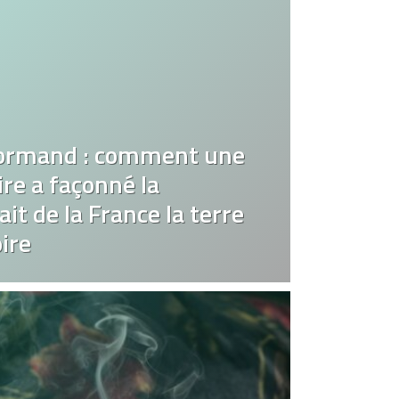
ormand : comment une
re a façonné la
it de la France la terre
ire