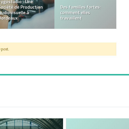
Après Corona Virus : les
industries les plus
Dream Home [Are My
touchées
Realiiiiiiiiity]
 post.