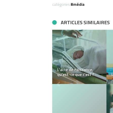
catégories:
média
ARTICLES SIMILAIRES
Que sont les webzines
et dois-je en publier un?