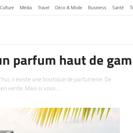
Culture
Média
Travel
Déco & Mode
Business
Santé
T
un parfum haut de ga
’hui, il existe une boutique de parfumerie. De
en vente. Mais si vous…