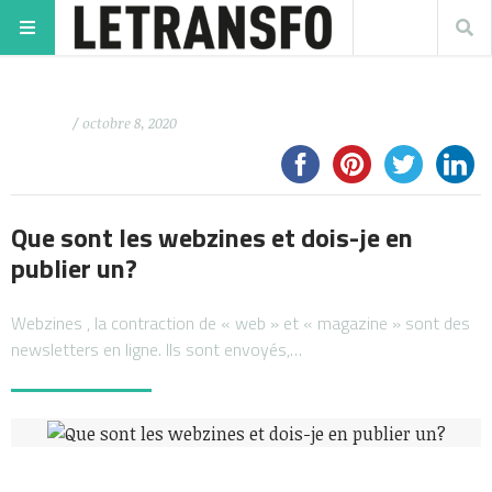
/ octobre 8, 2020
Que sont les webzines et dois-je en
publier un?
Webzines , la contraction de « web » et « magazine » sont des
newsletters en ligne. Ils sont envoyés,…