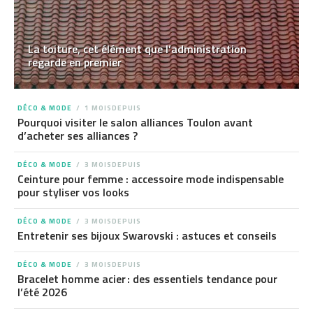
La toiture, cet élément que l’administration
regarde en premier
DÉCO & MODE
1 MOISDEPUIS
Pourquoi visiter le salon alliances Toulon avant
d’acheter ses alliances ?
DÉCO & MODE
3 MOISDEPUIS
Ceinture pour femme : accessoire mode indispensable
pour styliser vos looks
DÉCO & MODE
3 MOISDEPUIS
Entretenir ses bijoux Swarovski : astuces et conseils
DÉCO & MODE
3 MOISDEPUIS
Bracelet homme acier : des essentiels tendance pour
l’été 2026