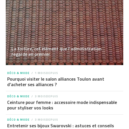
La toiture, cet élément que l’administration
regarde en premier
DÉCO & MODE
1 MOISDEPUIS
Pourquoi visiter le salon alliances Toulon avant
d’acheter ses alliances ?
DÉCO & MODE
3 MOISDEPUIS
Ceinture pour femme : accessoire mode indispensable
pour styliser vos looks
DÉCO & MODE
3 MOISDEPUIS
Entretenir ses bijoux Swarovski : astuces et conseils