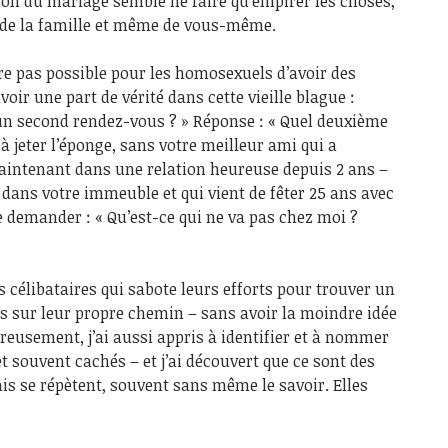
tion du mariage semble ne faire qu’empirer les choses,
, de la famille et même de vous-même.
re pas possible pour les homosexuels d’avoir des
avoir une part de vérité dans cette vieille blague :
 un second rendez-vous ? » Réponse : « Quel deuxième
à jeter l’éponge, sans votre meilleur ami qui a
maintenant dans une relation heureuse depuis 2 ans –
 dans votre immeuble et qui vient de fêter 25 ans avec
se demander : « Qu’est-ce qui ne va pas chez moi ?
s célibataires qui sabote leurs efforts pour trouver un
s sur leur propre chemin – sans avoir la moindre idée
ureusement, j’ai aussi appris à identifier et à nommer
t souvent cachés – et j’ai découvert que ce sont des
s se répètent, souvent sans même le savoir. Elles