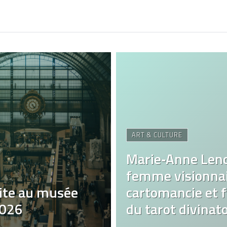
ART & CULTURE
Marie‑Anne Len
femme visionnai
ite au musée
cartomancie et fa
2026
du tarot divinato