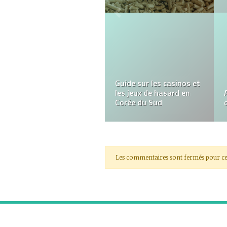
Aider Les Célibataires
Musulmans A Trouver
Un Conjoint D’une
Manière Sure Et
Modeste Tout En
Facilitant Une Relation
Saine Fondée Sur La
Morale Islamique.
Les commentaires sont fermés pour ce