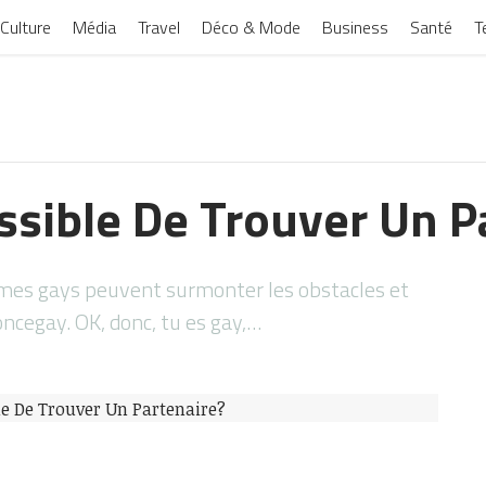
Culture
Média
Travel
Déco & Mode
Business
Santé
T
ssible De Trouver Un P
s gays peuvent surmonter les obstacles et
ncegay. OK, donc, tu es gay,…