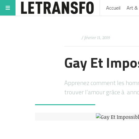
Accueil
Art & 
/ février 11, 2019
Gay Et Impo
Apprenez comment les homme
trouver l’amour grâce à anno