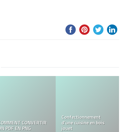
Paris By Night Of The
Quelle est la différence
Living Dead : Interview
entre le nougat français
du réalisateur !
et le nougat espagnol ?