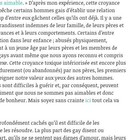
pas aimable
. » D’après mon expérience, cette croyance
mpêche certains hommes gais d’établir une relation
 d’entre eux gâchent celles qu’ils ont déjà. Il y a une
grandissent indemnes de leur famille, de leurs pères et
irances et à leurs comportements. Certains d’entre
ation dans leur enfance ; abusés physiquement,
 à un jeune âge par leurs pères et les membres de
nt gays avant même que nous ayons reconnu et compris
xe. Cette croyance toxique intériorisée est encore plus
s durement (ou abandonnés) par nos pères, les premiers
eigner notre valeur aux yeux des autres hommes.
ont difficiles à guérir et, par conséquent, peuvent
timent que nous ne sommes pas aimables et donc
 de bonheur. Mais soyez sans crainte
ici
tout cela va
ofondément cachés qu’il est difficile de les
e les résoudre. La plus part des gay disent ou
t, qu’ils ne se sentent pas dignes d’amour, mais leurs