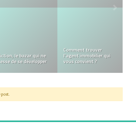
Patrick Legembre,
4 conseils pour choisir le
chercheur en médecine,
bon plombier pour votre
spécialiste des cancers
maison
du sein et du lupus
 post.