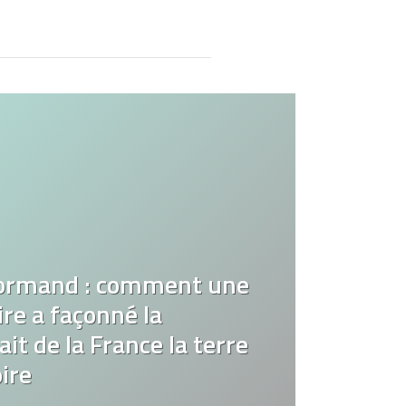
ormand : comment une
re a façonné la
it de la France la terre
ire