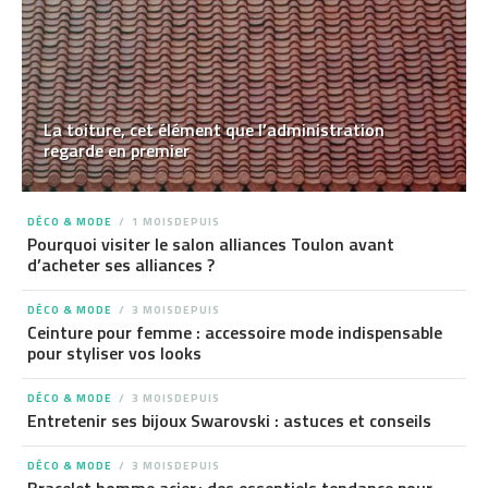
La toiture, cet élément que l’administration
regarde en premier
DÉCO & MODE
1 MOISDEPUIS
Pourquoi visiter le salon alliances Toulon avant
d’acheter ses alliances ?
DÉCO & MODE
3 MOISDEPUIS
Ceinture pour femme : accessoire mode indispensable
pour styliser vos looks
DÉCO & MODE
3 MOISDEPUIS
Entretenir ses bijoux Swarovski : astuces et conseils
DÉCO & MODE
3 MOISDEPUIS