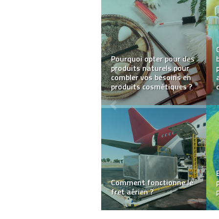
Les escapes games, un
excellent divertissement
au quotidien
Vous vendez votre
maison? Nos conseils
pour que tout se passe
bien