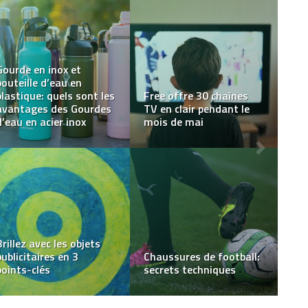
Conseils sur le choix
Croupier, un métier qui
d’un robinet
sort de l’ordinaire
Les avantages de porter
de l’Orgonite en
Le succès de Cristal
pendentif
Crédit