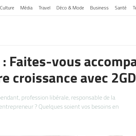
Culture
Média
Travel
Déco & Mode
Business
Santé
T
P : Faites-vous accomp
re croissance avec 2G
ndant, profession libérale, responsable de la
ntrepreneur ? Quelques soient vos besoins en