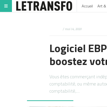
Accueil
Art & 
/ mai 14, 2020
Logiciel EB
boostez vot
Vous êtes commerçant indépe
comptabilité, ou même autoe
comptabilité,…