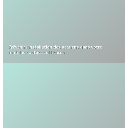
Prévenir l’installation des acariens dans votre
matelas : astuces efficaces.