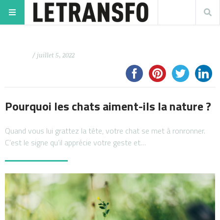
/ juillet 5, 2022
Pourquoi les chats aiment-ils la nature ?
Quand vous lui grattez la tête, votre chat se met à ronronner.
C’est le signe qu’il apprécie votre geste et…