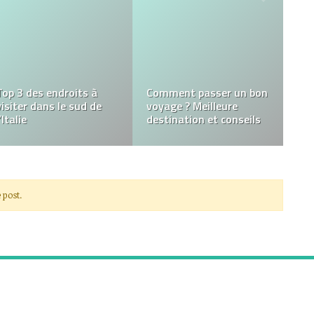
Conseils de voyage: des
conseils pour visiter
Guide Ultime Du Sri
Paris l’esprit tranquille
Lanka
 post.