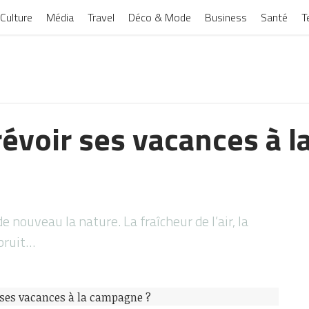
Culture
Média
Travel
Déco & Mode
Business
Santé
T
voir ses vacances à 
 nouveau la nature. La fraîcheur de l’air, la
 bruit…