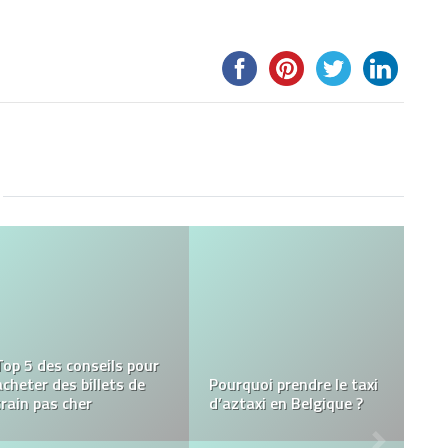
Colonies de vacances
Une petite escapade
pour ados : quels sont
dans la campagne
les bienfaits ?
gersoise