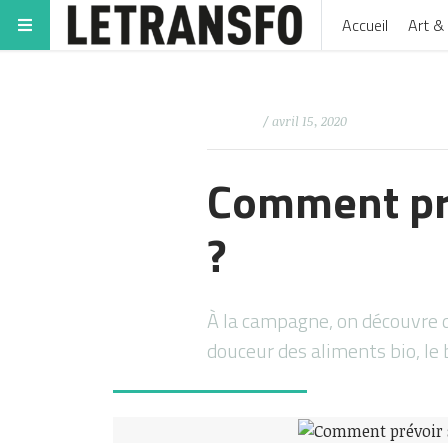
Accueil
Art & 
/ avril 15, 2020
Comment pré
?
À la campagne, on découvre de
douceur des aliments bio, le