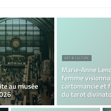
ART & CULTURE
Marie‑Anne Len
femme visionnai
ite au musée
cartomancie et fa
2026
du tarot divinato