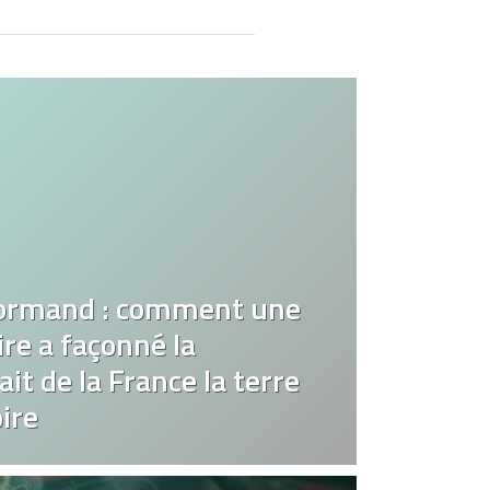
ormand : comment une
re a façonné la
it de la France la terre
ire