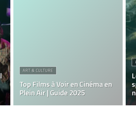
ART & CULTURE
l
L
Top Films à Voir en Cinéma en
s
Plein Air | Guide 2025
n