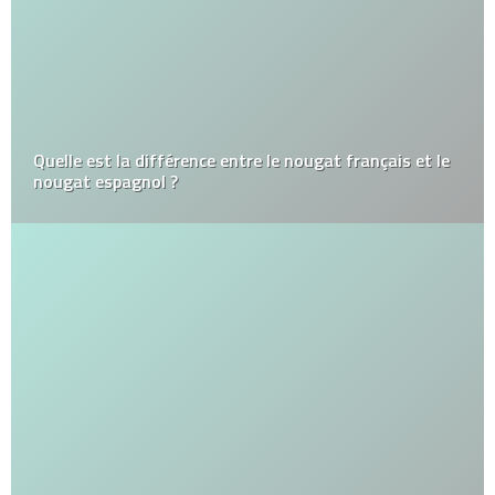
Quelle est la différence entre le nougat français et le
nougat espagnol ?