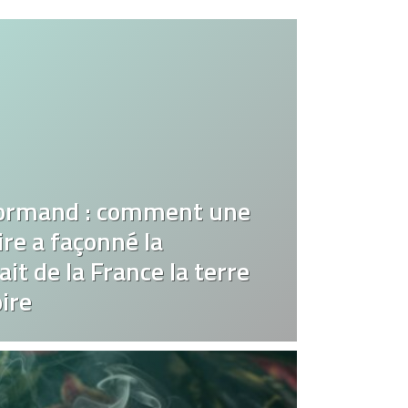
ormand : comment une
re a façonné la
it de la France la terre
ire