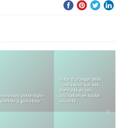
Bouturage dans l’eau
Pourquoi avoir un CV en
vs. bouturage dans le
ligne booste vos
terreau : quelles
chances d’être recruté ?
différences ?