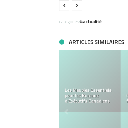
catégories:
actualité
ARTICLES SIMILAIRES
L’agence SEO : pour
augmenter votre
référencement Google