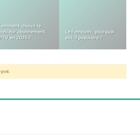
Serrurier dépannage à
Alain Dumenil, le nom
Orléans : un service
d’un grand empire
rapide, efficace et de
français
confiance
 post.