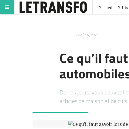
Accueil
Art & 
/ août 6, 2021
Ce qu’il fau
automobiles
De nos jours, vous pouvez lit
articles de maison et de cuis