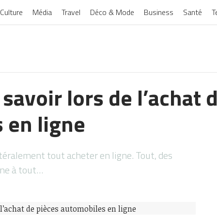
Culture
Média
Travel
Déco & Mode
Business
Santé
T
t savoir lors de l’achat 
 en ligne
téralement tout acheter en ligne. Tout, des
ine à tout…