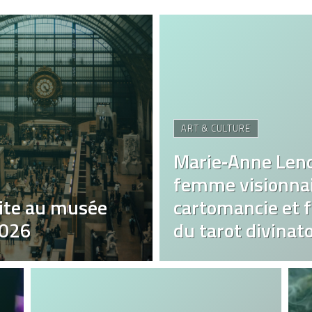
ART & CULTURE
Marie‑Anne Len
femme visionnai
ite au musée
cartomancie et fa
2026
du tarot divinato