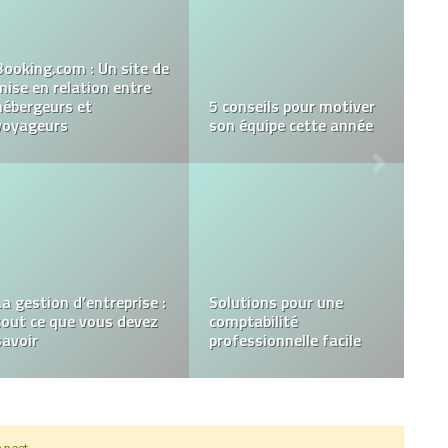
Acheter des vues
Youtube est-il une
Top Meilleures agences
bonne idée ?
web à Marrakech
Comment créer une
Domiciliation
société offshore ?
d’entreprise
 post.