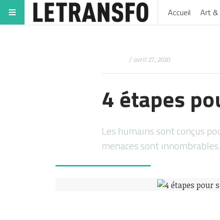
Accueil
Art & 
/ avril 27, 2020
4 étapes pou
Les humains sont conçus pour 
menaces sont innombrables. I