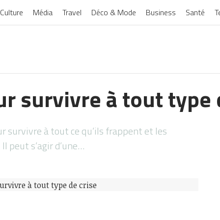
Culture
Média
Travel
Déco & Mode
Business
Santé
T
r survivre à tout type 
survivre à tout ce qu’ils frappent et les
l peut s’agir d’une…