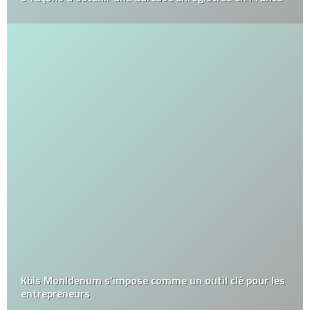
Kbis MonIdenum s’impose comme un outil clé pour les
entrepreneurs