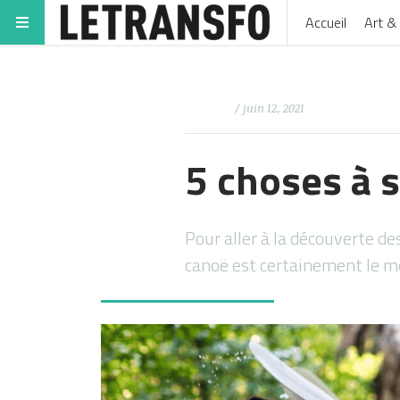
Accueil
Art & 
/ juin 12, 2021
5 choses à s
Pour aller à la découverte des
canoë est certainement le m