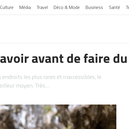
Culture
Média
Travel
Déco & Mode
Business
Santé
T
avoir avant de faire d
 endroits les plus rares et inaccessibles, le
eilleur moyen. Très…