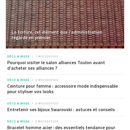
La toiture, cet élément que l’administration
regarde en premier
DÉCO & MODE
1 MOISDEPUIS
Pourquoi visiter le salon alliances Toulon avant
d’acheter ses alliances ?
DÉCO & MODE
3 MOISDEPUIS
Ceinture pour femme : accessoire mode indispensable
pour styliser vos looks
DÉCO & MODE
3 MOISDEPUIS
Entretenir ses bijoux Swarovski : astuces et conseils
DÉCO & MODE
3 MOISDEPUIS
Bracelet homme acier : des essentiels tendance pour