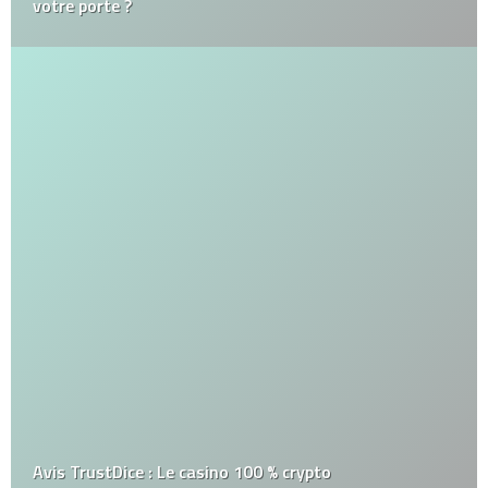
votre porte ?
Avis TrustDice : Le casino 100 % crypto