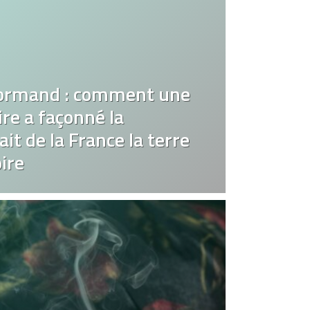
ormand : comment une
re a façonné la
it de la France la terre
ire