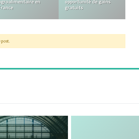
agroalimentaire en
opportunité de gains
France
gratuits
 post.