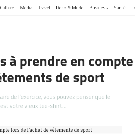
Culture
Média
Travel
Déco & Mode
Business
Santé
T
s à prendre en compte 
vêtements de sport
re de l’exercice, vous pouvez penser que le
est votre vieux tee-shirt…