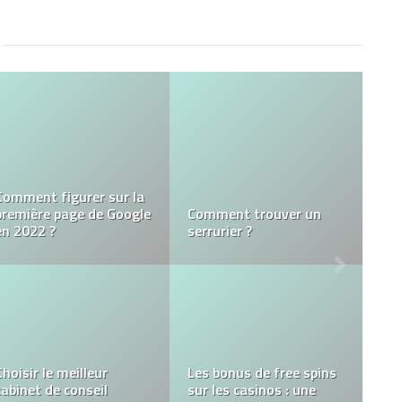
Comment figurer sur la
première page de Google
Comment trouver un
en 2022 ?
serrurier ?
Choisir le meilleur
Les bonus de free spins
cabinet de conseil
sur les casinos : une