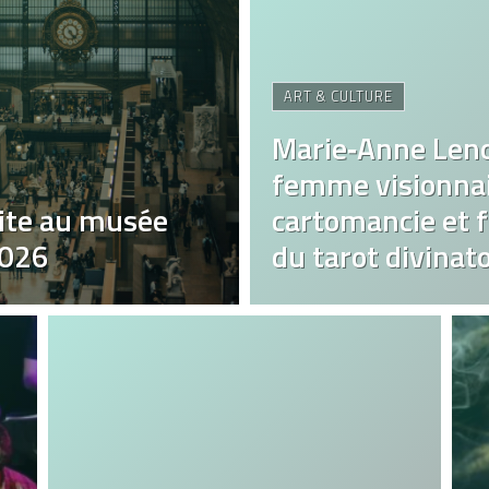
ART & CULTURE
Marie‑Anne Len
femme visionnai
ite au musée
cartomancie et fa
2026
du tarot divinato