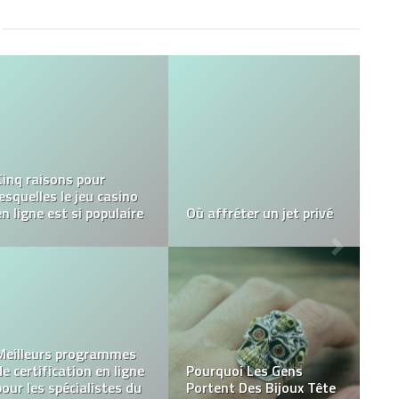
Pourquoi mon site
internet ne s’indexe pas
Qu’est-ce qu’un objet
?
publicitaire original ?
Référencement sur
Google : le prix d’une
La couleur idéale pour