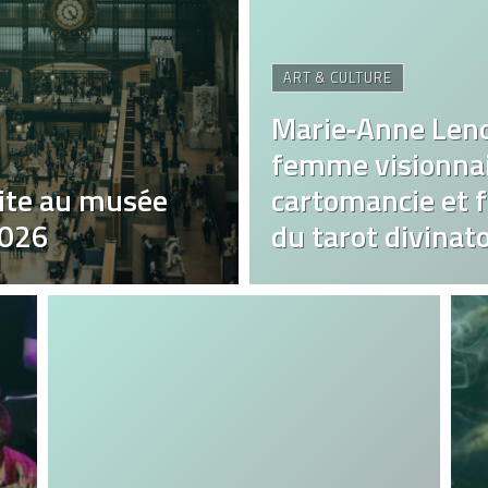
ART & CULTURE
Marie‑Anne Len
femme visionnai
ite au musée
cartomancie et fa
2026
du tarot divinato