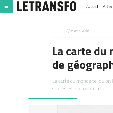
Accueil
Art & 
/ février 4, 2020
La carte du
de géograp
La carte du monde tel qu’on l
siècles. Elle remonte à la…