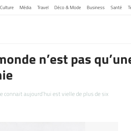
Culture
Média
Travel
Déco & Mode
Business
Santé
T
 monde n’est pas qu’un
hie
e connait aujourd’hui est vielle de plus de six