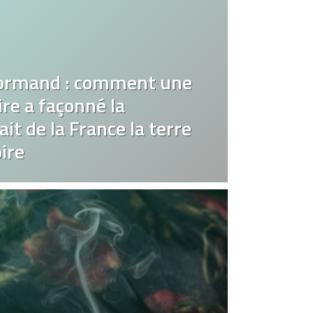
ormand : comment une
re a façonné la
it de la France la terre
ire