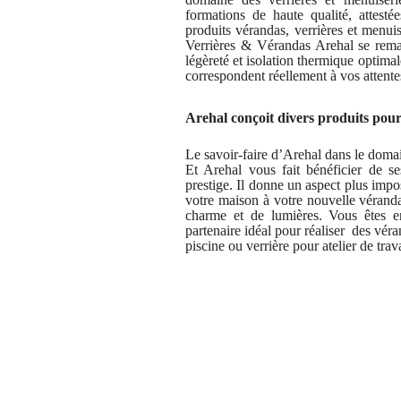
formations de haute qualité, attest
produits vérandas, verrières et menu
Verrières & Vérandas Arehal se remarq
légèreté et isolation thermique optimal
correspondent réellement à vos attente
Arehal conçoit divers produits pou
Le savoir-faire d’Arehal dans le domai
Et Arehal vous fait bénéficier de s
prestige. Il donne un aspect plus impo
votre maison à votre nouvelle véranda
charme et de lumières. Vous êtes ent
partenaire idéal pour réaliser des vér
piscine ou verrière pour atelier de tra