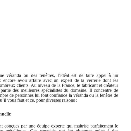
ne véranda ou des fenêtres, l’idéal est de faire appel à un
x encore avoir affaire avec un expert de la verrerie dont les
breux clients. Au niveau de la France, le fabricant et créateur
 partie des meilleures spécialistes du domaine. Il concentre de
bre de personnes lui font confiance la véranda ou la fenêtre de
u’il vous faut et ce, pour diverses raisons :
nnelle
t conçues par une équipe experte qui maitrise parfaitement le
es métalliques. Ces capacités ont été obtenues grâce à des