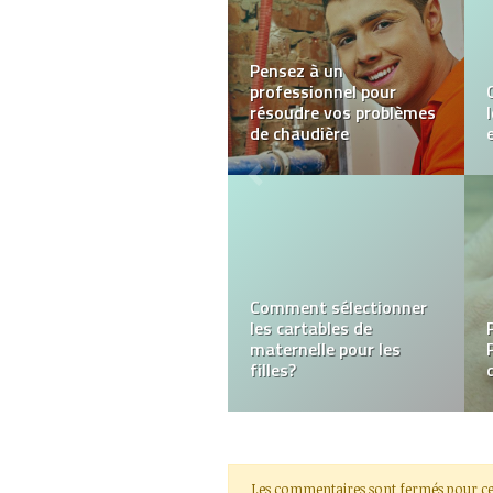
Tout savoir sur Marc-
Arthur Kohn, le
commissaire-priseur de
Paris
Quel est l’impact des
objets publicitaires sur
l’avancée de votre
entreprise ?
Les commentaires sont fermés pour ce