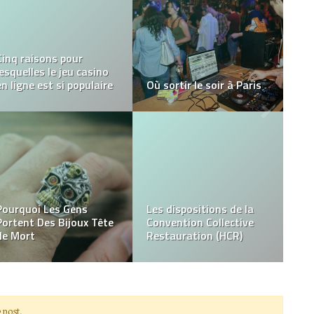
Comment le flyer
Comment choisir une
publicitaire peut
entreprise pour le
compléter votre
nettoyage de vos
campagne sur le web
bureaux
Les femmes et la boxe:
pourquoi les femmes
devraient-elles intégrer
Quels sont les
la boxe à leur histoire?
dispositifs de vapotage?
 post.