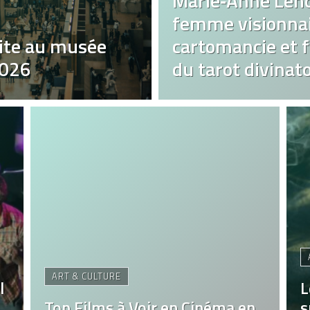
Marie‑Anne Len
femme visionnai
ite au musée
cartomancie et fa
2026
du tarot divinato
ART & CULTURE
l
L
Top Films à Voir en Cinéma en
s