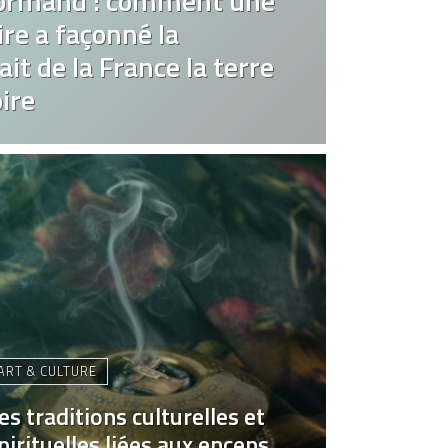
ormand : comment une
re a façonné la
it de la France la terre
ire
ART & CULTURE
es traditions culturelles et
pirituelles liées aux encens