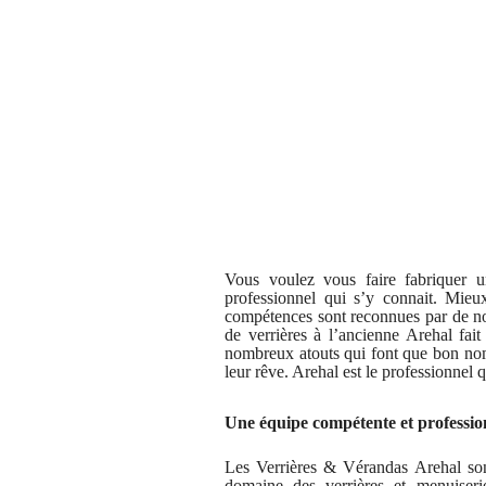
Vous voulez vous faire fabriquer u
professionnel qui s’y connait. Mieu
compétences sont reconnues par de nom
de verrières à l’ancienne Arehal fait
nombreux atouts qui font que bon nom
leur rêve. Arehal est le professionnel q
Une équipe compétente et professio
Les Verrières & Vérandas Arehal son
domaine des verrières et menuiseri