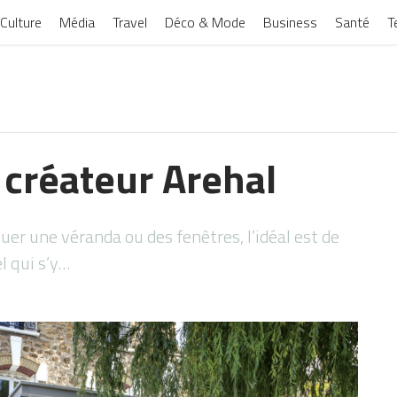
Culture
Média
Travel
Déco & Mode
Business
Santé
T
 créateur Arehal
uer une véranda ou des fenêtres, l’idéal est de
l qui s’y…