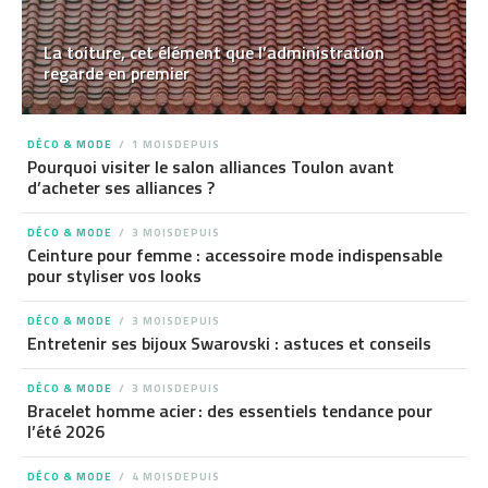
La toiture, cet élément que l’administration
regarde en premier
DÉCO & MODE
1 MOISDEPUIS
Pourquoi visiter le salon alliances Toulon avant
d’acheter ses alliances ?
DÉCO & MODE
3 MOISDEPUIS
Ceinture pour femme : accessoire mode indispensable
pour styliser vos looks
DÉCO & MODE
3 MOISDEPUIS
Entretenir ses bijoux Swarovski : astuces et conseils
DÉCO & MODE
3 MOISDEPUIS
Bracelet homme acier : des essentiels tendance pour
l’été 2026
DÉCO & MODE
4 MOISDEPUIS