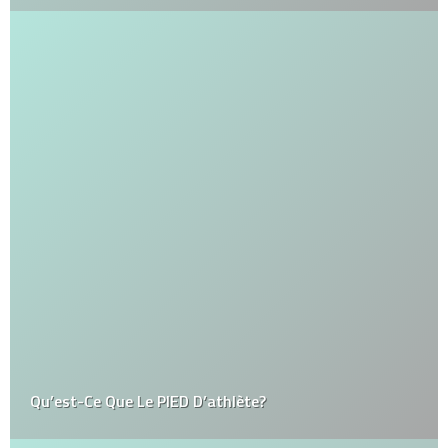
Qu’est-Ce Que Le PIED D’athlète?