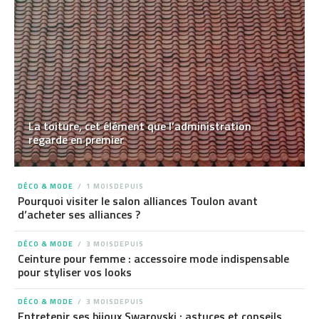
La toiture, cet élément que l’administration
regarde en premier
DÉCO & MODE
1 MOISDEPUIS
Pourquoi visiter le salon alliances Toulon avant
d’acheter ses alliances ?
DÉCO & MODE
3 MOISDEPUIS
Ceinture pour femme : accessoire mode indispensable
pour styliser vos looks
DÉCO & MODE
3 MOISDEPUIS
Entretenir ses bijoux Swarovski : astuces et conseils