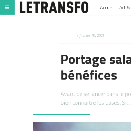
Accueil
Art & 
/ février 15, 2021
Portage sala
bénéfices
Avant de se lancer dans le po
bien connaitre les bases. Si…