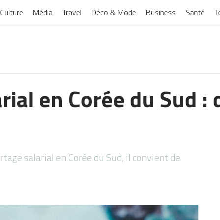
Culture
Média
Travel
Déco & Mode
Business
Santé
T
rial en Corée du Sud : d
rtage salarial en Corée du Sud, il convient de