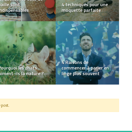
du véhicule et du
Les meilleurs WOD de
remorquage
CrossFit
L’Essentiel des fond
photos : trois couleurs à
avoir dans son studio
Qu’est-ce qu’un serveur
photo !
SMTP ?
 post.