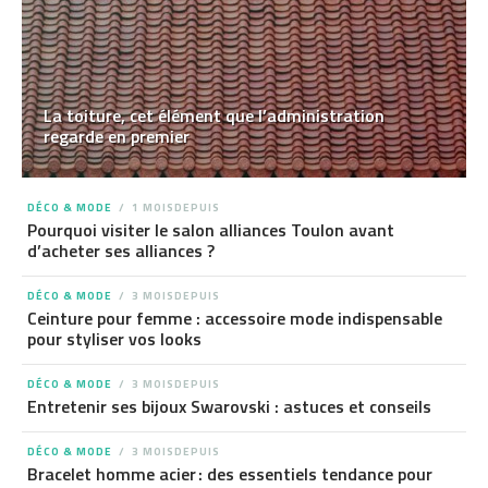
La toiture, cet élément que l’administration
regarde en premier
DÉCO & MODE
1 MOISDEPUIS
Pourquoi visiter le salon alliances Toulon avant
d’acheter ses alliances ?
DÉCO & MODE
3 MOISDEPUIS
Ceinture pour femme : accessoire mode indispensable
pour styliser vos looks
DÉCO & MODE
3 MOISDEPUIS
Entretenir ses bijoux Swarovski : astuces et conseils
DÉCO & MODE
3 MOISDEPUIS
Bracelet homme acier : des essentiels tendance pour