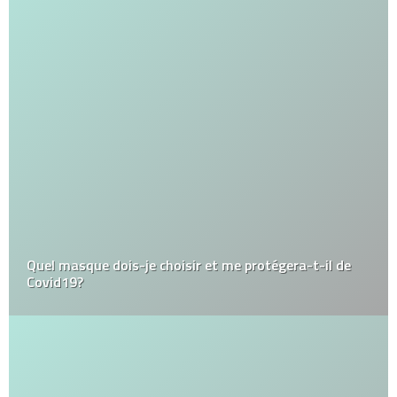
Quel masque dois-je choisir et me protégera-t-il de
Covid19?