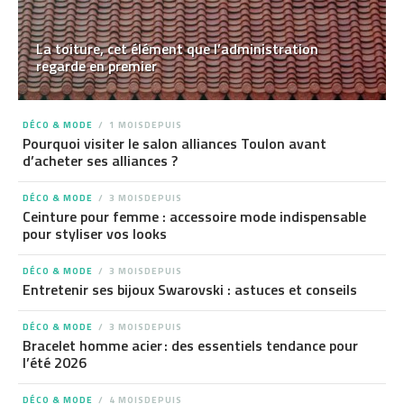
La toiture, cet élément que l’administration
regarde en premier
DÉCO & MODE
1 MOISDEPUIS
Pourquoi visiter le salon alliances Toulon avant
d’acheter ses alliances ?
DÉCO & MODE
3 MOISDEPUIS
Ceinture pour femme : accessoire mode indispensable
pour styliser vos looks
DÉCO & MODE
3 MOISDEPUIS
Entretenir ses bijoux Swarovski : astuces et conseils
DÉCO & MODE
3 MOISDEPUIS
Bracelet homme acier : des essentiels tendance pour
l’été 2026
DÉCO & MODE
4 MOISDEPUIS