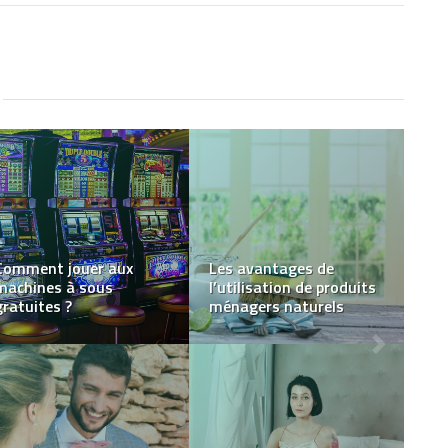
Vous êtes novice en
matière de vapotage ?
Voici ce qu’il faut faire
Comment trouver un
et ne pas faire
bon site de CBD ?