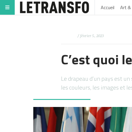
Accueil
Art & 
/ février 5, 2023
C’est quoi l
Le drapeau d’un pays est un
les couleurs, les images et 