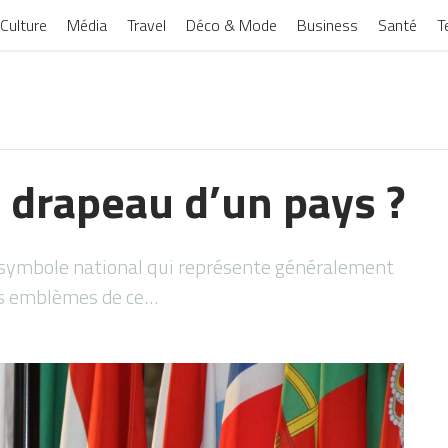
Culture
Média
Travel
Déco & Mode
Business
Santé
T
e drapeau d’un pays ?
 symbole national qui représente généralement
les emblèmes de ce…