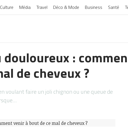
Culture
Média
Travel
Déco & Mode
Business
Santé
T
u douloureux : comment
mal de cheveux ?
n voulant faire un joli chignon ou une queue de
orsque…