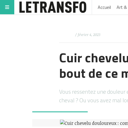
Accueil
Art & 
/ février 4, 2023
Cuir chevel
bout de ce 
Vous ressentez une douleur e
cheval ? Ou vous avez mal l