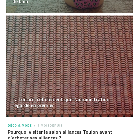
de bain
La toiture, cet élément que l’administration
regarde en premier
DÉCO & MODE
1 MOISDEPUIS
Pourquoi visiter le salon alliances Toulon avant
d’acheter ses alliances ?