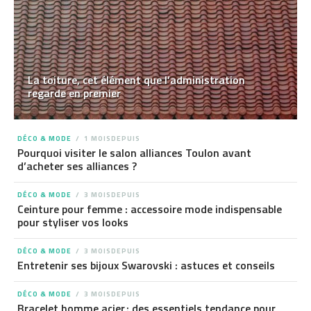
La toiture, cet élément que l’administration
regarde en premier
DÉCO & MODE
1 MOISDEPUIS
Pourquoi visiter le salon alliances Toulon avant
d’acheter ses alliances ?
DÉCO & MODE
3 MOISDEPUIS
Ceinture pour femme : accessoire mode indispensable
pour styliser vos looks
DÉCO & MODE
3 MOISDEPUIS
Entretenir ses bijoux Swarovski : astuces et conseils
DÉCO & MODE
3 MOISDEPUIS
Bracelet homme acier : des essentiels tendance pour