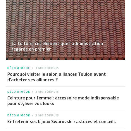
La toiture, cet élément que l’administration
regarde en premier
DÉCO & MODE
1 MOISDEPUIS
Pourquoi visiter le salon alliances Toulon avant
d’acheter ses alliances ?
DÉCO & MODE
3 MOISDEPUIS
Ceinture pour femme : accessoire mode indispensable
pour styliser vos looks
DÉCO & MODE
3 MOISDEPUIS
Entretenir ses bijoux Swarovski : astuces et conseils