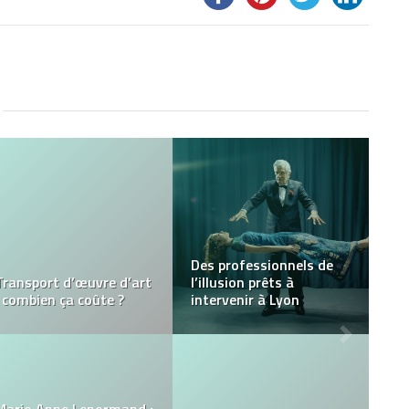
Bracelet oeil de tigre :
Comment choisir un
Signification
échiquier ?
Réussir l’ambiance