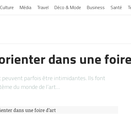
Culture
Média
Travel
Déco & Mode
Business
Santé
T
rienter dans une foire
rt peuvent parfois être intimidantes. Ils font
stème du monde de l’art…