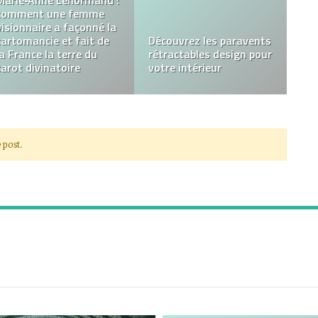
musicale d’un
événement
professionnel : les clés
l’histoire des jouets en
d’une organisation
bois
efficace
 post.