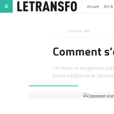
Accueil
Art & 
/ juillet 23, 2019
Comment s’o
Les foires et les galeries d’a
partie intégrante de l’écosy