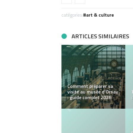
catégories:
art & culture
ARTICLES SIMILAIRES
4 bonnes idées pour bien
profiter de ses vacances
d’été