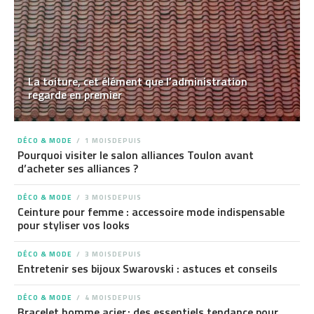
La toiture, cet élément que l’administration
regarde en premier
DÉCO & MODE
1 MOISDEPUIS
Pourquoi visiter le salon alliances Toulon avant
d’acheter ses alliances ?
DÉCO & MODE
3 MOISDEPUIS
Ceinture pour femme : accessoire mode indispensable
pour styliser vos looks
DÉCO & MODE
3 MOISDEPUIS
Entretenir ses bijoux Swarovski : astuces et conseils
DÉCO & MODE
4 MOISDEPUIS
Bracelet homme acier : des essentiels tendance pour