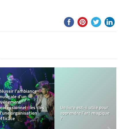
Les traditions
culturelles et spirituelles
liées aux encens
Comment découvrir l’art
naturels en Orient
?