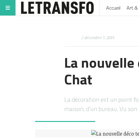
Accueil
Art & 
/ décembre 7, 2019
La nouvelle
Chat
La décoration est un point f
maison, d’un bureau. Vu son 