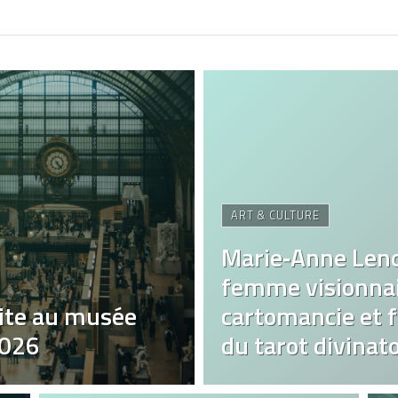
ART & CULTURE
Marie‑Anne Len
femme visionnai
ite au musée
cartomancie et fa
2026
du tarot divinato