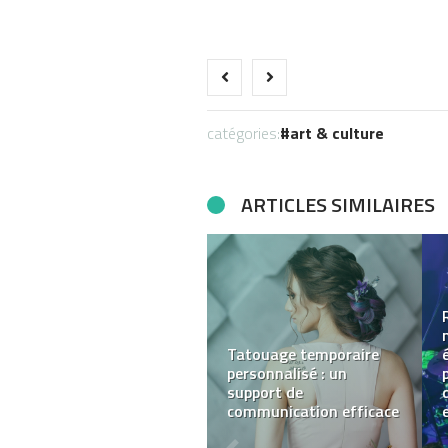
catégories:
art & culture
ARTICLES SIMILAIRES
Pourquoi opter pour
VeloProtect+ ?