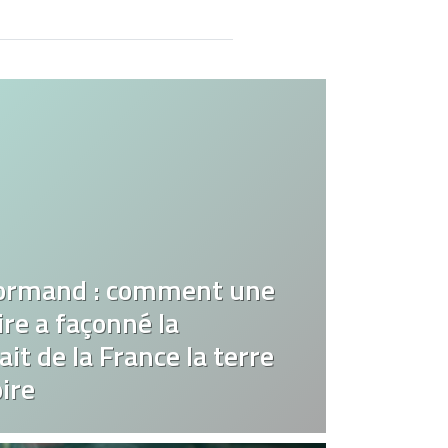
ormand : comment une
re a façonné la
it de la France la terre
ire