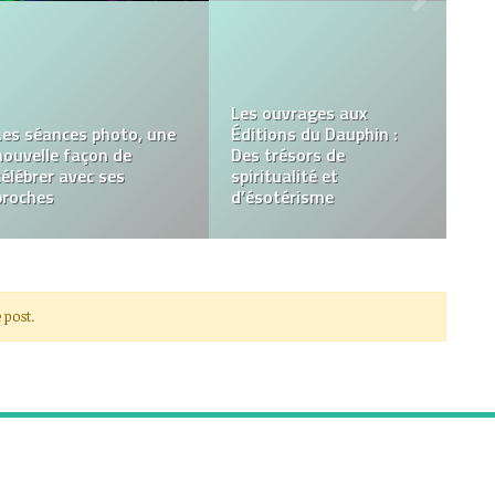
Horoscope Financier –
Les raisons de faire une
les dessous de chaque
photo portrait chez un
signe
professionnel
 post.