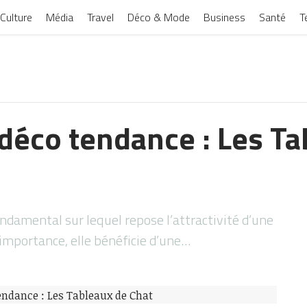
Culture
Média
Travel
Déco & Mode
Business
Santé
T
 déco tendance : Les Ta
ondamental sur lequel repose l’attractivité d’une
importance, elle bénéficie d’une…