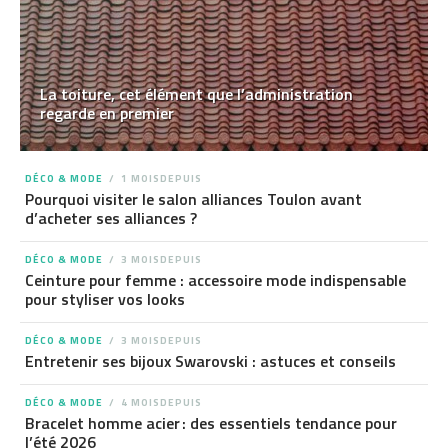
La toiture, cet élément que l’administration
regarde en premier
DÉCO & MODE
1 MOISDEPUIS
Pourquoi visiter le salon alliances Toulon avant
d’acheter ses alliances ?
DÉCO & MODE
3 MOISDEPUIS
Ceinture pour femme : accessoire mode indispensable
pour styliser vos looks
DÉCO & MODE
3 MOISDEPUIS
Entretenir ses bijoux Swarovski : astuces et conseils
DÉCO & MODE
4 MOISDEPUIS
Bracelet homme acier : des essentiels tendance pour
l’été 2026