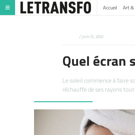
Accueil
Art & 
/ juin 15, 2022
Quel écran s
Le soleil commence à faire s
réchauffe de ses rayons tou