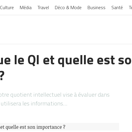
Culture
Média
Travel
Déco & Mode
Business
Santé
T
e le QI et quelle est s
?
tre quotient intellectuel vise à évaluer dans
utilisera les informations…