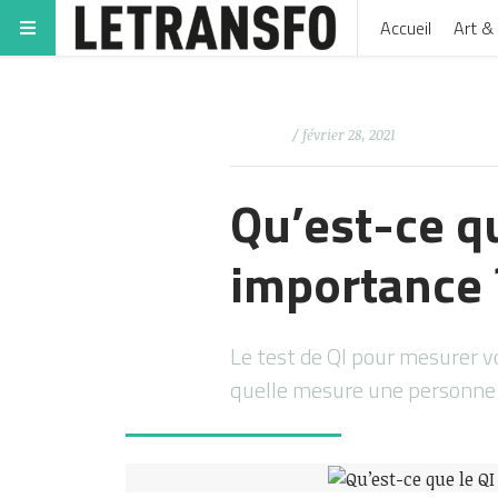
Accueil
Art & 
/ février 28, 2021
Qu’est-ce qu
importance 
Le test de QI pour mesurer vo
quelle mesure une personne 