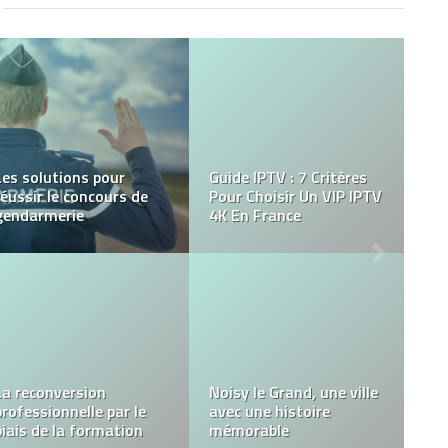
Pourquoi vous devriez
envoyer des SMS en
Quelle borne de recharge
ligne : C’est rapide,
électrique choisir ?
efficace et facile !
La Moonrock CBD :
pourquoi ce produit est-
Tout ce que vous devez
il si populaire ?
savoir sur le CBD