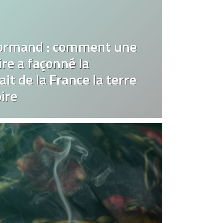
ormand : comment une
re a façonné la
it de la France la terre
ire