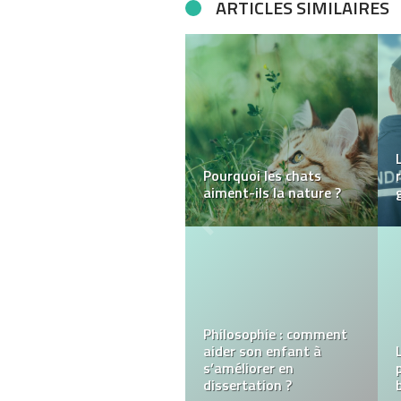
ARTICLES SIMILAIRES
Pourquoi avez-vous
besoin d’un avocat
spécialisé dans le
divorce ?
Casinos en France :
Trouvez Rapidement et
Facilement Votre Casino
en Ligne Idéal