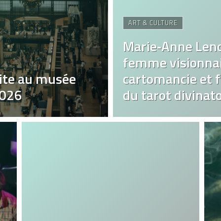
ART & CULTURE
Marie‑Anne Len
femme visionnai
ite au musée
cartomancie et fa
2026
du tarot divinato