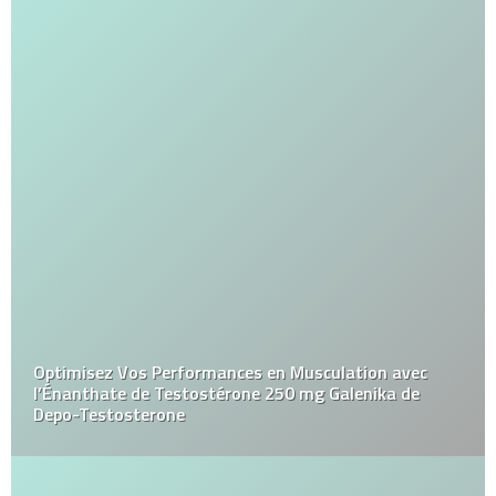
Optimisez Vos Performances en Musculation avec
l’Énanthate de Testostérone 250 mg Galenika de
Depo-Testosterone