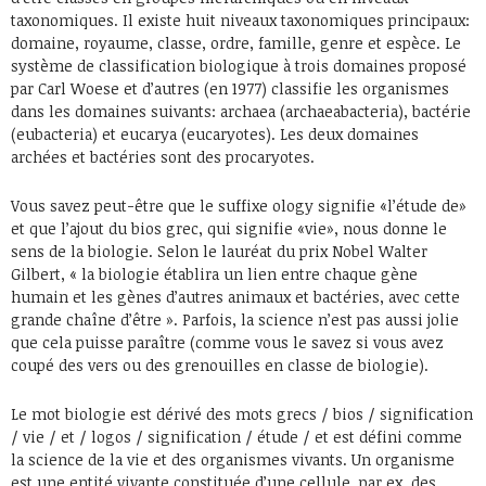
taxonomiques. Il existe huit niveaux taxonomiques principaux:
domaine, royaume, classe, ordre, famille, genre et espèce. Le
système de classification biologique à trois domaines proposé
par Carl Woese et d’autres (en 1977) classifie les organismes
dans les domaines suivants: archaea (archaeabacteria), bactérie
(eubacteria) et eucarya (eucaryotes). Les deux domaines
archées et bactéries sont des procaryotes.
Vous savez peut-être que le suffixe ology signifie «l’étude de»
et que l’ajout du bios grec, qui signifie «vie», nous donne le
sens de la biologie. Selon le lauréat du prix Nobel Walter
Gilbert, « la biologie établira un lien entre chaque gène
humain et les gènes d’autres animaux et bactéries, avec cette
grande chaîne d’être ». Parfois, la science n’est pas aussi jolie
que cela puisse paraître (comme vous le savez si vous avez
coupé des vers ou des grenouilles en classe de biologie).
Le mot biologie est dérivé des mots grecs / bios / signification
/ vie / et / logos / signification / étude / et est défini comme
la science de la vie et des organismes vivants. Un organisme
est une entité vivante constituée d’une cellule, par ex. des